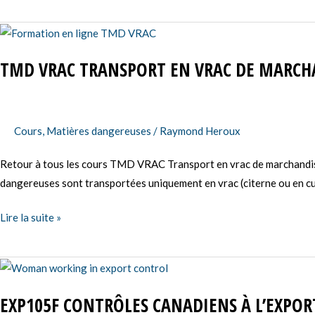
TMD
VRAC
TMD VRAC TRANSPORT EN VRAC DE MARCH
Transport
en
vrac
de
Cours
,
Matières dangereuses
/
Raymond Heroux
marchandises
Retour à tous les cours TMD VRAC Transport en vrac de marchand
dangereuses
dangereuses sont transportées uniquement en vrac (citerne ou en cu
Lire la suite »
EXP105F
Contrôles
EXP105F CONTRÔLES CANADIENS À L’EXPORT
canadiens