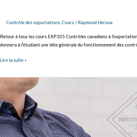
à
l’exportation
(principes
Contrôle des exportations
,
Cours
/
Raymond Heroux
de
Retour à tous les cours EXP105 Contrôles canadiens à l’exportatio
base)
donnera à l’étudiant une idée générale du fonctionnement des contrô
Lire la suite »
BIO101
Formation
en
ligne
–
Expédition
de