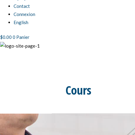
Contact
Connexion
English
$
0.00
0
Panier
Cours
BIO101
Recertification
–