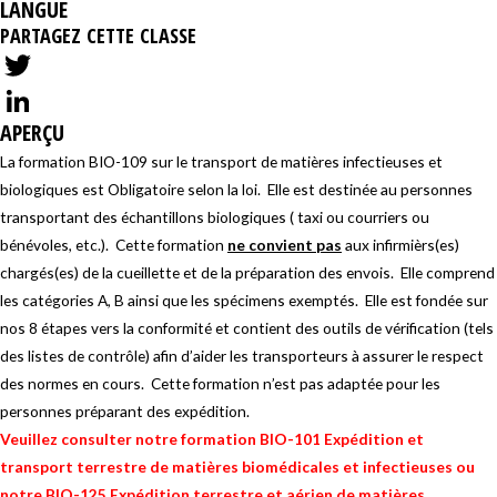
LANGUE
PARTAGEZ CETTE CLASSE
T
APERÇU
w
L
La formation BIO-109 sur le transport de matières infectieuses et
i
i
biologiques est Obligatoire selon la loi. Elle est destinée au personnes
t
n
transportant des échantillons biologiques ( taxi ou courriers ou
t
k
bénévoles, etc.). Cette formation
ne convient pas
aux infirmièrs(es)
chargés(es) de la cueillette et de la préparation des envois. Elle comprend
e
e
les catégories A, B ainsi que les spécimens exemptés. Elle est fondée sur
r
d
nos 8 étapes vers la conformité et contient des outils de vérification (tels
I
des listes de contrôle) afin d’aider les transporteurs à assurer le respect
des normes en cours. Cette formation n’est pas adaptée pour les
n
personnes préparant des expédition.
Veuillez consulter notre formation
BIO-101 Expédition et
transport terrestre de matières biomédicales et infectieuse
s ou
notre
BIO-125 Expédition terrestre et aérien de matières