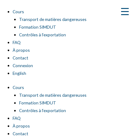
Aller
au
Cours
contenu
Transport de matières dangereuses
Formation SIMDUT
Contrôles à l‘exportation
FAQ
À propos
Contact
Connexion
English
Cours
Transport de matières dangereuses
Formation SIMDUT
Contrôles à l‘exportation
FAQ
À propos
Contact