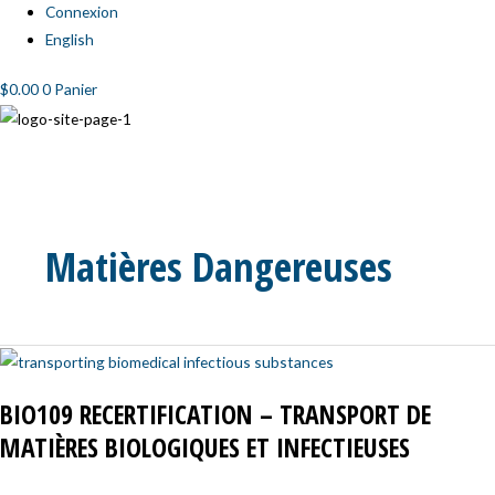
Connexion
English
$
0.00
0
Panier
Matières Dangereuses
BIO109
Recertification
BIO109 RECERTIFICATION – TRANSPORT DE
–
MATIÈRES BIOLOGIQUES ET INFECTIEUSES
Transport
de