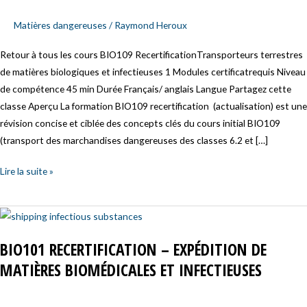
matières
biologiques
Matières dangereuses
/
Raymond Heroux
et
infectieuses
Retour à tous les cours BIO109 RecertificationTransporteurs terrestres
de matières biologiques et infectieuses 1 Modules certificatrequis Niveau
de compétence 45 min Durée Français/ anglais Langue Partagez cette
classe Aperçu La formation BIO109 recertification (actualisation) est une
révision concise et ciblée des concepts clés du cours initial BIO109
(transport des marchandises dangereuses des classes 6.2 et […]
Lire la suite »
BIO101
Recertification
BIO101 RECERTIFICATION – EXPÉDITION DE
–
MATIÈRES BIOMÉDICALES ET INFECTIEUSES
Expédition
de
matières