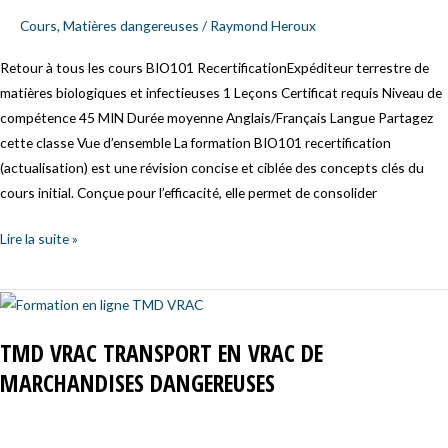
biomédicales
Cours
,
Matières dangereuses
/
Raymond Heroux
et
infectieuses
Retour à tous les cours BIO101 RecertificationExpéditeur terrestre de
matières biologiques et infectieuses 1 Leçons Certificat requis Niveau de
compétence 45 MIN Durée moyenne Anglais/Français Langue Partagez
cette classe Vue d’ensemble La formation BIO101 recertification
(actualisation) est une révision concise et ciblée des concepts clés du
cours initial. Conçue pour l’efficacité, elle permet de consolider
Lire la suite »
TMD
VRAC
TMD VRAC TRANSPORT EN VRAC DE
Transport
MARCHANDISES DANGEREUSES
en
vrac
de