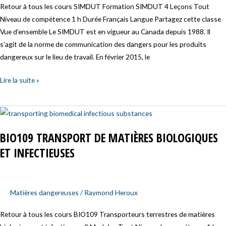
Retour à tous les cours SIMDUT Formation SIMDUT 4 Leçons Tout
Niveau de compétence 1 h Durée Français Langue Partagez cette classe
Vue d’ensemble Le SIMDUT est en vigueur au Canada depuis 1988. Il
s’agit de la norme de communication des dangers pour les produits
dangereux sur le lieu de travail. En février 2015, le
Lire la suite »
BIO109
Transport
BIO109 TRANSPORT DE MATIÈRES BIOLOGIQUES
de
ET INFECTIEUSES
matières
biologiques
et
infectieuses
Matières dangereuses
/
Raymond Heroux
Retour à tous les cours BIO109 Transporteurs terrestres de matières