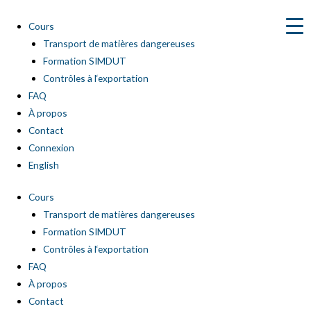
Aller
au
Cours
contenu
Transport de matières dangereuses
Formation SIMDUT
Contrôles à l‘exportation
FAQ
À propos
Contact
Connexion
English
Cours
Transport de matières dangereuses
Formation SIMDUT
Contrôles à l‘exportation
FAQ
À propos
Contact