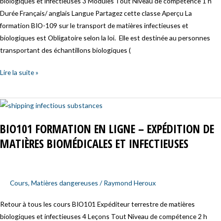
biologiques et infectieuses 3 Modules Tout Niveau de compétence 1 h
Durée Français/ anglais Langue Partagez cette classe Aperçu La
formation BIO-109 sur le transport de matières infectieuses et
biologiques est Obligatoire selon la loi. Elle est destinée au personnes
transportant des échantillons biologiques (
Lire la suite »
BIO101
Formation
BIO101 FORMATION EN LIGNE – EXPÉDITION DE
en
MATIÈRES BIOMÉDICALES ET INFECTIEUSES
ligne
–
Expédition
de
Cours
,
Matières dangereuses
/
Raymond Heroux
matières
biomédicales
Retour à tous les cours BIO101 Expéditeur terrestre de matières
et
biologiques et infectieuses 4 Leçons Tout Niveau de compétence 2 h