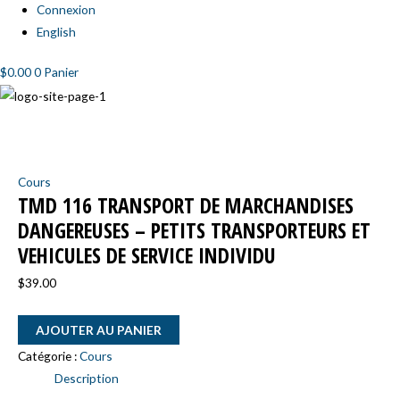
Connexion
English
$
0.00
0
Panier
quantité
de
TMD
Cours
116
TMD 116 TRANSPORT DE MARCHANDISES
Transport
DANGEREUSES – PETITS TRANSPORTEURS ET
de
VEHICULES DE SERVICE INDIVIDU
marchandises
dangereuses
$
39.00
–
Petits
AJOUTER AU PANIER
transporteurs
Catégorie :
Cours
et
Description
vehicules