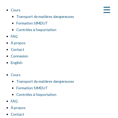
Aller
au
Cours
contenu
Transport de matières dangereuses
Formation SIMDUT
Contrôles à l‘exportation
FAQ
À propos
Contact
Connexion
English
Cours
Transport de matières dangereuses
Formation SIMDUT
Contrôles à l‘exportation
FAQ
À propos
Contact