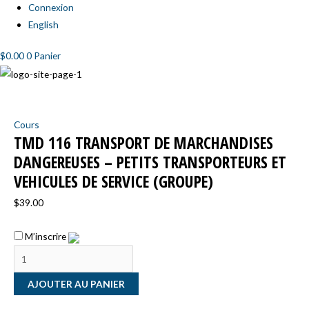
Connexion
English
$
0.00
0
Panier
quantité
de
Cours
TMD
TMD 116 TRANSPORT DE MARCHANDISES
116
DANGEREUSES – PETITS TRANSPORTEURS ET
Transport
VEHICULES DE SERVICE (GROUPE)
de
marchandises
$
39.00
dangereuses
–
M’inscrire
Petits
transporteurs
et
AJOUTER AU PANIER
vehicules