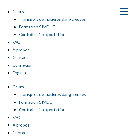
Aller
au
Cours
contenu
Transport de matières dangereuses
Formation SIMDUT
Contrôles à l‘exportation
FAQ
À propos
Contact
Connexion
English
Cours
Transport de matières dangereuses
Formation SIMDUT
Contrôles à l‘exportation
FAQ
À propos
Contact