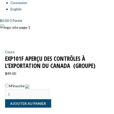
Connexion
English
$
0.00
0
Panier
quantité
de
EXP101f
Cours
Aperçu
EXP101F APERÇU DES CONTRÔLES À
des
L’EXPORTATION DU CANADA ​ (GROUPE)
contrôles
à
$
49.00
l’exportation
du
M’inscrire
Canada
AJOUTER AU PANIER
(groupe)