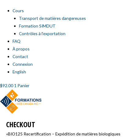
Cours
Transport de matières dangereuses
Formation SIMDUT
Contrôles à l‘exportation
FAQ
À propos
Contact
Connexion
English
$
92.00
1
Panier
Appartement,
CHECKOUT
suite,
unité,
«BIO125 Recertification – Expédition de matières biologiques