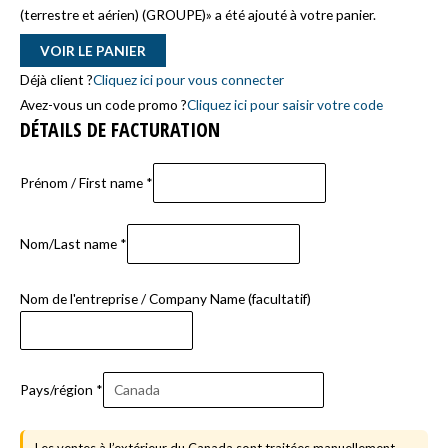
etc.
(facultatif)
(terrestre et aérien) (GROUPE)» a été ajouté à votre panier.
VOIR LE PANIER
Déjà client ?
Cliquez ici pour vous connecter
Avez-vous un code promo ?
Cliquez ici pour saisir votre code
DÉTAILS DE FACTURATION
Prénom / First name
*
Nom/Last name
*
Nom de l'entreprise / Company Name
(facultatif)
Pays/région
*
Les ventes à l’extérieur du Canada sont traitées manuellement.