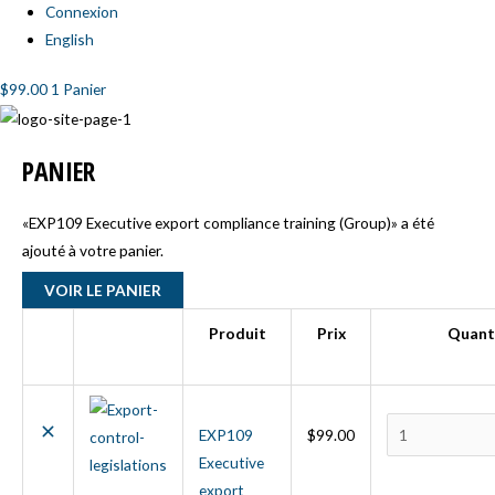
Connexion
English
$
99.00
1
Panier
Code
Supprimer
Miniature
quantité
PANIER
promo :
l’élément
de
EXP109
«EXP109 Executive export compliance training (Group)» a été
Executive
ajouté à votre panier.
export
compliance
VOIR LE PANIER
training
Produit
Prix
Quant
(Group) Inscript
de
groupe
EXP109
$
99.00
Executive
export